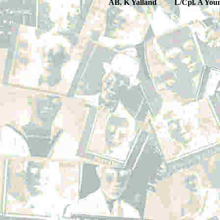
AB. K Yalland L/Cpl. A You