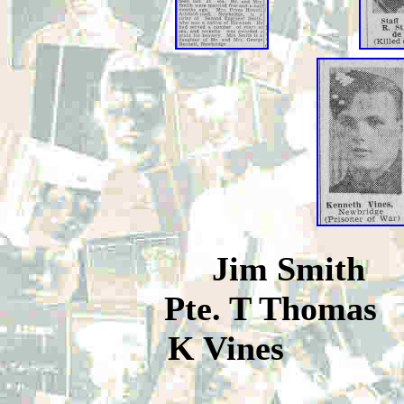
Jim Smith S
Pte. T Th
K Vines L