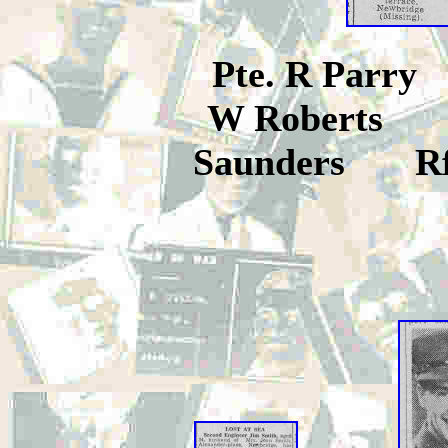
Pte. R Par
W Roberts
S
Saunders
Rfn.