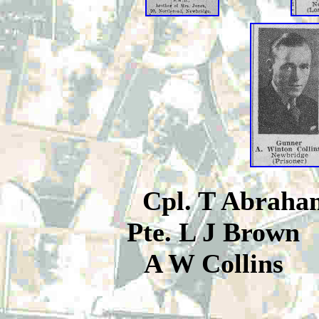
Cpl. T 
Pte. L J Br
A W Collins
P