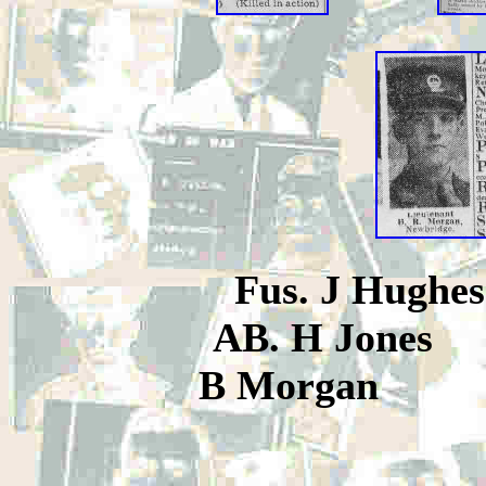
Fus. J H
AB. H Jones
L
B Morg